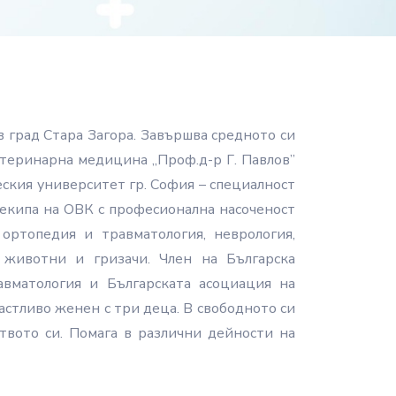
в град Стара Загора. Завършва средното си
теринарна медицина „Проф.д-р Г. Павлов”
еския университет гр. София – специалност
 екипа на ОВК с професионална насоченост
ортопедия и травматология, неврология,
 животни и гризачи. Член на Българска
вматология и Българската асоциация на
стливо женен с три деца. В свободното си
твото си. Помага в различни дейности на