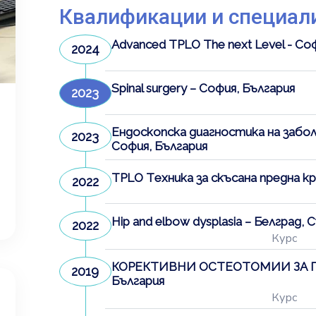
Квалификации и специал
Advanced TPLO The next Level - Со
2024
Spinal surgery – София, България
2023
Ендоскопска диагностика на забо
2023
София, България
TPLO Tехника за скъсана предна к
2022
Hip and elbow dysplasia – Белград, 
2022
Курс
КОРЕКТИВНИ ОСТЕОТОМИИ ЗА ПА
2019
България
Курс