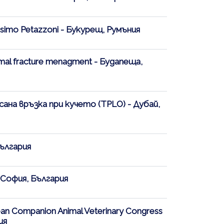
ssimo Petazzoni - Букурещ, Румъния
nimal fracture menagment - Будапеща,
ана връзка при кучето (TPLO) - Дубай,
България
- София, България
an Companion Animal Veterinary Congress
ия