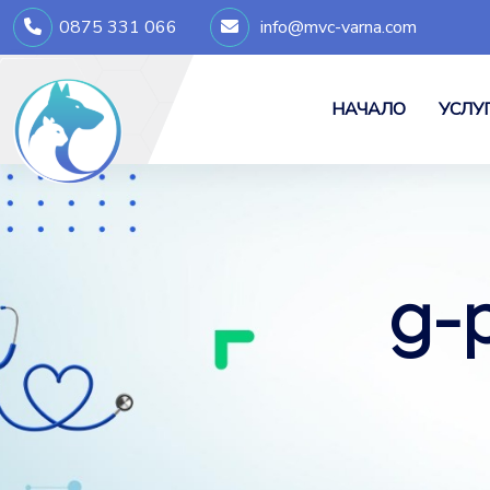
0875 331 066
info@mvc-varna.com
НАЧАЛО
УСЛУ
д-