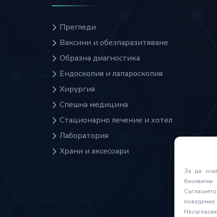
Прегледи
Ваксини и обезпаразитяване
Образна диагностика
Ендоскопия и лапароскопия
Хирургия
Спешна медицина
Стационарно лечение и хотел
Лаборатория
Храни и аксесоари
За да оси
бисквитки
Съгласиет
поведение
Несъгласие