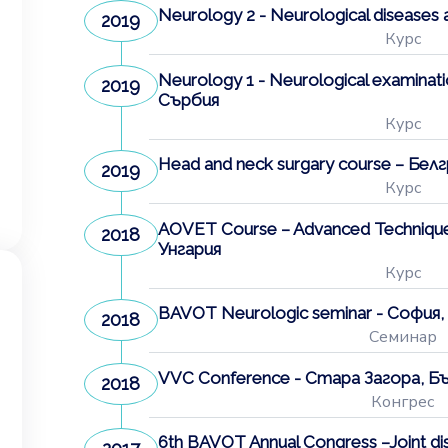
Neurology 2 - Neurological diseases 
2019
Курс
Neurology 1 - Neurological examinati
2019
Сърбия
Курс
Head and neck surgary course – Бел
2019
Курс
АOVET Course – Advanced Techniques 
2018
Унгария
Курс
BAVOT Neurologic seminar - София,
2018
Семинар
VVC Conference - Стара Загора, Б
2018
Конгрес
6th BAVOT Annual Congress –Joint di