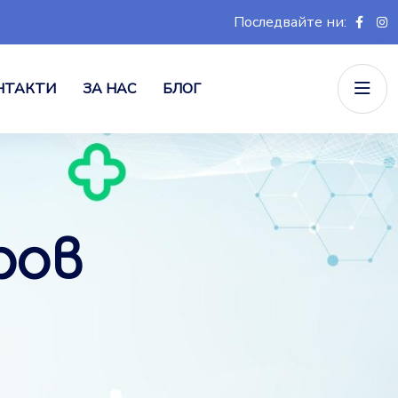
Последвайте ни:
НТАКТИ
ЗА НАС
БЛОГ
ров