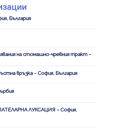
изации
фия, България
лявания на стомашно-чревния тракт –
ръстна връзка – София, България
Сърбия
ТЕЛАРНА ЛУКСАЦИЯ – София,