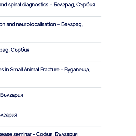
and spinal diagnostics – Белград, Сърбия
on and neurolocalisation – Белград,
град, Сърбия
in Small Animal Fracture - Будапеща,
 България
ългария
sease seminar - София, България