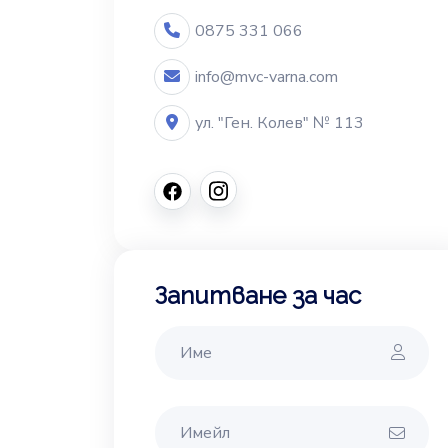
0875 331 066
info@mvc-varna.com
ул. "Ген. Колев" № 113
Запитване за час