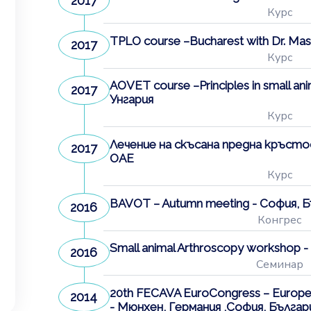
2017
Курс
TPLO course –Bucharest with Dr. Ma
2017
Курс
AOVET course –Principles in small a
2017
Унгария
Курс
Лечение на скъсана предна кръстос
2017
ОАЕ
Курс
BAVOT – Autumn meeting - София, 
2016
Конгрес
Small animal Arthroscopy workshop 
2016
Семинар
20th FECAVA EuroCongress – Europe
2014
- Мюнхен, Германия ,София, Българ